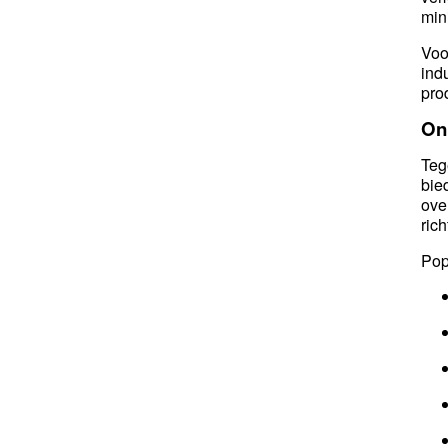
min
Voo
ind
pro
Onl
Teg
bie
ove
ric
Pop