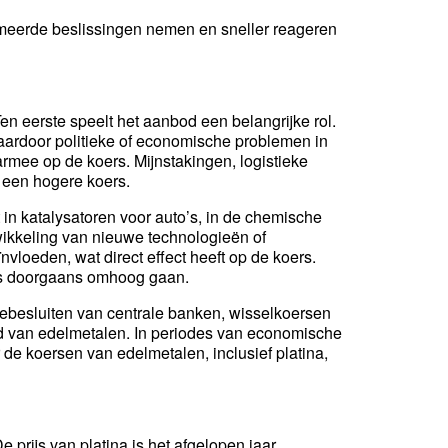
rmeerde beslissingen nemen en sneller reageren
en eerste speelt het aanbod een belangrijke rol.
aardoor politieke of economische problemen in
rmee op de koers. Mijnstakingen, logistieke
 een hogere koers.
 in katalysatoren voor auto’s, in de chemische
wikkeling van nieuwe technologieën of
vloeden, wat direct effect heeft op de koers.
oers doorgaans omhoog gaan.
tebesluiten van centrale banken, wisselkoersen
id van edelmetalen. In periodes van economische
e koersen van edelmetalen, inclusief platina,
 prijs van platina is het afgelopen jaar