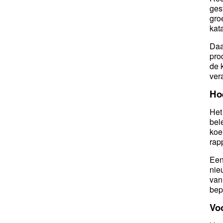
ges
gro
kat
Daa
pro
de 
ver
Hoe
Het
bel
koe
rap
Een
nie
van
bep
Vo