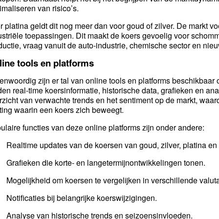
imaliseren van risico’s.
r platina geldt dit nog meer dan voor goud of zilver. De markt voor
ustriële toepassingen. Dit maakt de koers gevoelig voor schom
ductie, vraag vanuit de auto-industrie, chemische sector en nie
ine tools en platforms
enwoordig zijn er tal van online tools en platforms beschikbaar
den real-time koersinformatie, historische data, grafieken en 
rzicht van verwachte trends en het sentiment op de markt, waar
hting waarin een koers zich beweegt.
ulaire functies van deze online platforms zijn onder andere:
Realtime updates van de koersen van goud, zilver, platina en
Grafieken die korte- en langetermijnontwikkelingen tonen.
Mogelijkheid om koersen te vergelijken in verschillende valut
Notificaties bij belangrijke koerswijzigingen.
Analyse van historische trends en seizoensinvloeden.