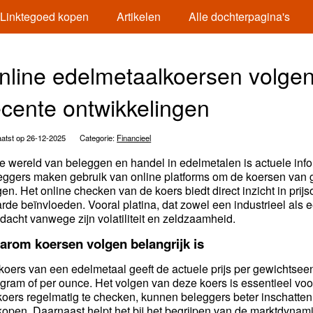
Linktegoed kopen
Artikelen
Alle dochterpagina's
nline edelmetaalkoersen volgen: 
ecente ontwikkelingen
atst op 26-12-2025
Categorie:
Financieel
de wereld van beleggen en handel in edelmetalen is actuele inf
eggers maken gebruik van online platforms om de koersen van go
gen. Het online checken van de koers biedt direct inzicht in prij
rde beïnvloeden. Vooral platina, dat zowel een industrieel als 
dacht vanwege zijn volatiliteit en zeldzaamheid.
arom koersen volgen belangrijk is
koers van een edelmetaal geeft de actuele prijs per gewichtseenh
 gram of per ounce. Het volgen van deze koers is essentieel vo
koers regelmatig te checken, kunnen beleggers beter inschatten 
kopen. Daarnaast helpt het bij het begrijpen van de marktdynamie