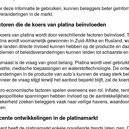
r deze informatie te gebruiken, kunnen beleggers beter geïnfo
veranderingen in de markt.
toren die de koers van platina beïnvloeden
koers van platina wordt door verschillende factoren beïnvloed. T
tina wordt voornamelijk gewonnen in Zuid-Afrika en Rusland, w
e landen directe invloed kunnen hebben op de productie en daa
blemen of beleidsveranderingen kunnen leiden tot schaarste en
rnaast is de vraag van groot belang. Platina wordt veel gebruikt
ustrie, medische toepassingen en waterstoftechnologie. De ont
anderingen in de productie van auto’s kunnen de vraag sterk beïn
neer de vraag stijgt terwijl het aanbod beperkt blijft, zal de k
ro-economische factoren spelen eveneens een rol. Inflatie, ren
geopolitieke spanningen hebben invloed op de aantrekkelijkhe
ekerheid zoeken beleggers vaak naar veilige havens, waardoor d
gen.
cente ontwikkelingen in de platinamarkt
ent heeft de platinamarkt enkele opvallende trends laten zien. De