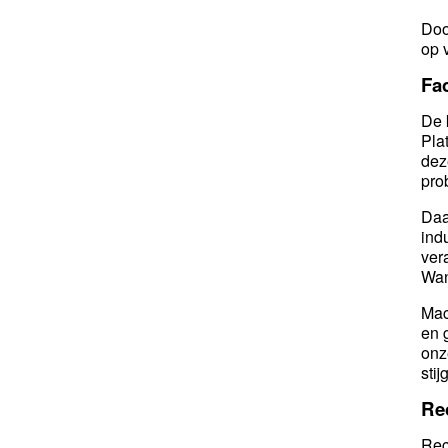
Doo
op 
Fac
De 
Pla
dez
pro
Daa
ind
ver
Wan
Mac
en 
onz
stij
Re
Rec