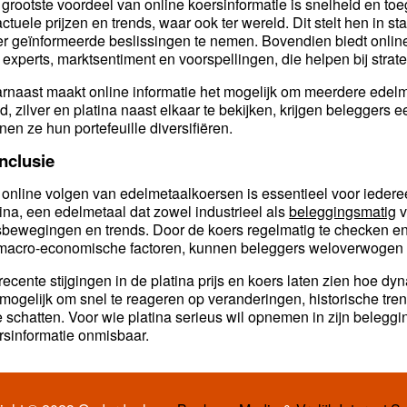
 grootste voordeel van online koersinformatie is snelheid en toe
 actuele prijzen en trends, waar ook ter wereld. Dit stelt hen in 
er geïnformeerde beslissingen te nemen. Bovendien biedt online
 experts, marktsentiment en voorspellingen, die helpen bij strat
rnaast maakt online informatie het mogelijk om meerdere edelme
d, zilver en platina naast elkaar te bekijken, krijgen beleggers 
nen ze hun portefeuille diversifiëren.
nclusie
 online volgen van edelmetaalkoersen is essentieel voor iedere
tina, een edelmetaal dat zowel industrieel als
beleggingsmatig
v
jsbewegingen en trends. Door de koers regelmatig te checken e
macro-economische factoren, kunnen beleggers weloverwogen 
recente stijgingen in de platina prijs en koers laten zien hoe d
 mogelijk om snel te reageren op veranderingen, historische tr
te schatten. Voor wie platina serieus wil opnemen in zijn beleggi
rsinformatie onmisbaar.