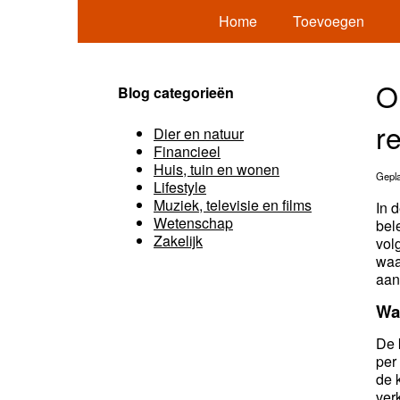
Home
Toevoegen
O
Blog categorieën
r
Dier en natuur
Financieel
Huis, tuin en wonen
Gepla
Lifestyle
Muziek, televisie en films
In 
Wetenschap
bel
Zakelijk
vol
waa
aan
Wa
De 
per
de 
ver