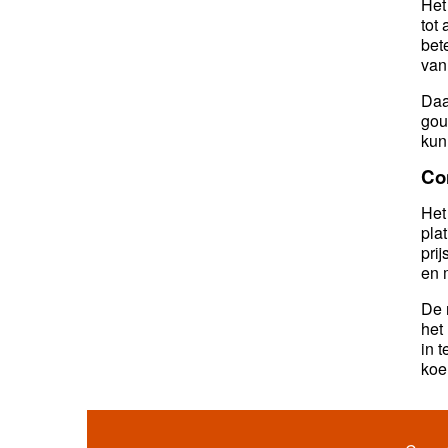
Het
tot
bet
van
Daa
gou
kun
Co
Het
pla
pri
en 
De 
het
in 
koe