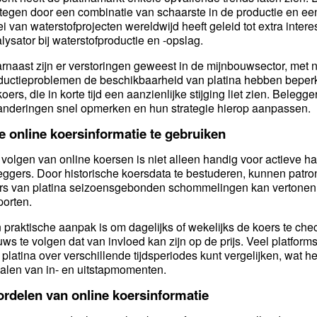
tegen door een combinatie van schaarste in de productie en e
ei van waterstofprojecten wereldwijd heeft geleid tot extra interes
alysator bij waterstofproductie en -opslag.
rnaast zijn er verstoringen geweest in de mijnbouwsector, met 
ductieproblemen de beschikbaarheid van platina hebben beperk
koers, die in korte tijd een aanzienlijke stijging liet zien. Bele
anderingen snel opmerken en hun strategie hierop aanpassen.
 online koersinformatie te gebruiken
 volgen van online koersen is niet alleen handig voor actieve h
eggers. Door historische koersdata te bestuderen, kunnen patron
rs van platina seizoensgebonden schommelingen kan vertonen 
porten.
 praktische aanpak is om dagelijks of wekelijks de koers te che
uws te volgen dat van invloed kan zijn op de prijs. Veel platfor
 platina over verschillende tijdsperiodes kunt vergelijken, wat he
alen van in- en uitstapmomenten.
ordelen van online koersinformatie