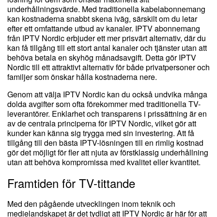
underhållningsvärde. Med traditionella kabelabonnemang
kan kostnaderna snabbt skena iväg, särskilt om du letar
efter ett omfattande utbud av kanaler. IPTV abonnemang
från IPTV Nordic erbjuder ett mer prisvärt alternativ, där du
kan få tillgång till ett stort antal kanaler och tjänster utan att
behöva betala en skyhög månadsavgift. Detta gör IPTV
Nordic till ett attraktivt alternativ för både privatpersoner och
familjer som önskar hålla kostnaderna nere.
Genom att välja IPTV Nordic kan du också undvika många
dolda avgifter som ofta förekommer med traditionella TV-
leverantörer. Enklarhet och transparens i prissättning är en
av de centrala principerna för IPTV Nordic, vilket gör att
kunder kan känna sig trygga med sin investering. Att få
tillgång till den bästa IPTV-lösningen till en rimlig kostnad
gör det möjligt för fler att njuta av förstklassig underhållning
utan att behöva kompromissa med kvalitet eller kvantitet.
Framtiden för TV-tittande
Med den pågående utvecklingen inom teknik och
medielandskapet är det tydligt att IPTV Nordic är här för att