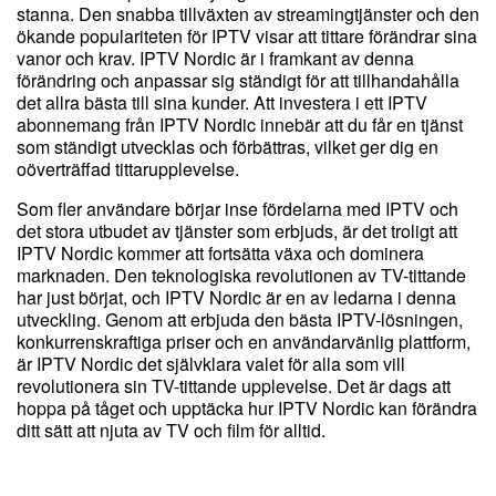
stanna. Den snabba tillväxten av streamingtjänster och den
ökande populariteten för IPTV visar att tittare förändrar sina
vanor och krav. IPTV Nordic är i framkant av denna
förändring och anpassar sig ständigt för att tillhandahålla
det allra bästa till sina kunder. Att investera i ett IPTV
abonnemang från IPTV Nordic innebär att du får en tjänst
som ständigt utvecklas och förbättras, vilket ger dig en
oöverträffad tittarupplevelse.
Som fler användare börjar inse fördelarna med IPTV och
det stora utbudet av tjänster som erbjuds, är det troligt att
IPTV Nordic kommer att fortsätta växa och dominera
marknaden. Den teknologiska revolutionen av TV-tittande
har just börjat, och IPTV Nordic är en av ledarna i denna
utveckling. Genom att erbjuda den bästa IPTV-lösningen,
konkurrenskraftiga priser och en användarvänlig plattform,
är IPTV Nordic det självklara valet för alla som vill
revolutionera sin TV-tittande upplevelse. Det är dags att
hoppa på tåget och upptäcka hur IPTV Nordic kan förändra
ditt sätt att njuta av TV och film för alltid.