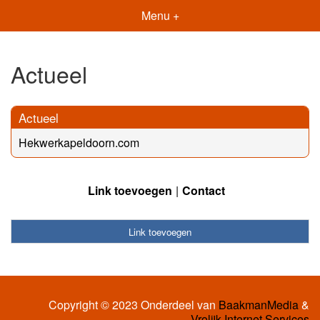
Menu +
Actueel
Actueel
Hekwerkapeldoorn.com
Link toevoegen
Contact
Link toevoegen
Copyright © 2023 Onderdeel van
BaakmanMedia
&
Vrolijk Internet Services