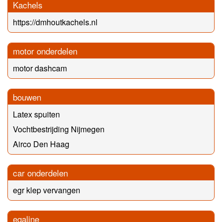
Kachels
https://dmhoutkachels.nl
motor onderdelen
motor dashcam
bouwen
Latex spuiten
Vochtbestrijding Nijmegen
Airco Den Haag
car onderdelen
egr klep vervangen
egaline