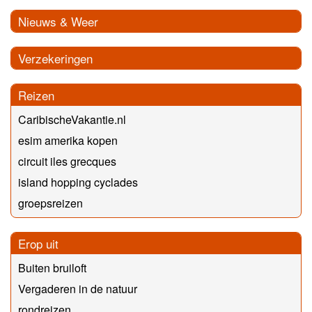
Nieuws & Weer
Verzekeringen
Reizen
CaribischeVakantie.nl
esim amerika kopen
circuit iles grecques
island hopping cyclades
groepsreizen
Erop uit
Buiten bruiloft
Vergaderen in de natuur
rondreizen