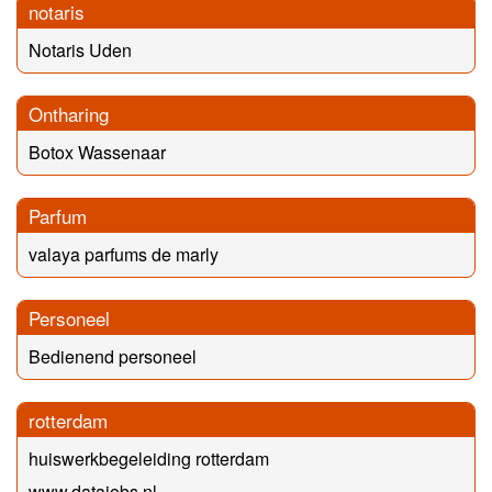
notaris
Notaris Uden
Ontharing
Botox Wassenaar
Parfum
valaya parfums de marly
Personeel
Bedienend personeel
rotterdam
huiswerkbegeleiding rotterdam
www.datajobs.nl