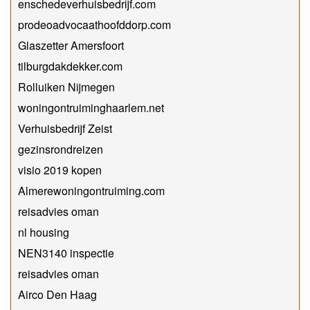
enschedeverhuisbedrijf.com
prodeoadvocaathoofddorp.com
Glaszetter Amersfoort
tilburgdakdekker.com
Rolluiken Nijmegen
woningontruiminghaarlem.net
Verhuisbedrijf Zeist
gezinsrondreizen
visio 2019 kopen
Almerewoningontruiming.com
reisadvies oman
nl housing
NEN3140 inspectie
reisadvies oman
Airco Den Haag