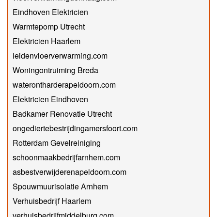
Eindhoven Elektricien
Warmtepomp Utrecht
Elektricien Haarlem
leidenvloerverwarming.com
Woningontruiming Breda
waterontharderapeldoorn.com
Elektricien Eindhoven
Badkamer Renovatie Utrecht
ongediertebestrijdingamersfoort.com
Rotterdam Gevelreiniging
schoonmaakbedrijfarnhem.com
asbestverwijderenapeldoorn.com
Spouwmuurisolatie Arnhem
Verhuisbedrijf Haarlem
verhuisbedrijfmiddelburg.com