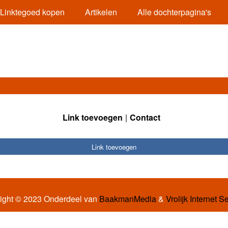
Linktegoed kopen
Artikelen
Alle dochterpagina's
Link toevoegen
Contact
Link toevoegen
ight © 2023 Onderdeel van
BaakmanMedia
&
Vrolijk Internet S