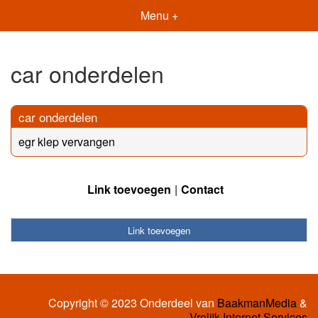
Menu +
car onderdelen
car onderdelen
egr klep vervangen
Link toevoegen
Contact
Link toevoegen
Copyright © 2023 Onderdeel van
BaakmanMedia
&
Vrolijk Internet Services