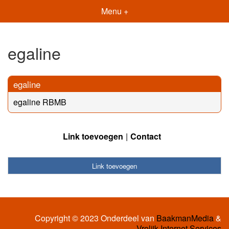
Menu +
egaline
egaline
egaline RBMB
Link toevoegen
Contact
Link toevoegen
Copyright © 2023 Onderdeel van
BaakmanMedia
&
Vrolijk Internet Services