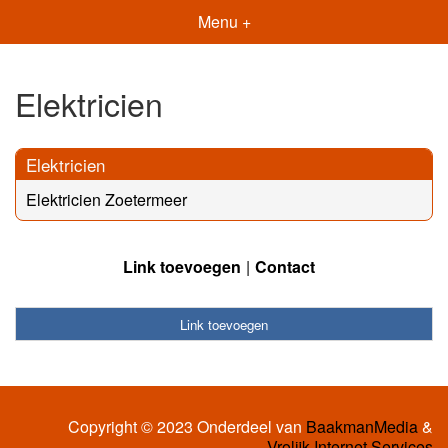
Menu +
Elektricien
Elektricien
Elektricien Zoetermeer
Link toevoegen
Contact
Link toevoegen
Copyright © 2023 Onderdeel van
BaakmanMedia
&
Vrolijk Internet Services