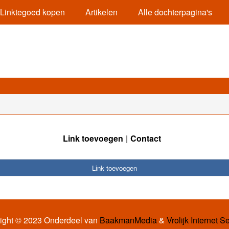
Linktegoed kopen
Artikelen
Alle dochterpagina's
Link toevoegen
Contact
Link toevoegen
ight © 2023 Onderdeel van
BaakmanMedia
&
Vrolijk Internet S