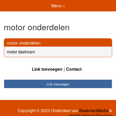
Menu +
motor onderdelen
motor onderdelen
motor dashcam
Link toevoegen
Contact
Link toevoegen
Copyright © 2023 Onderdeel van
BaakmanMedia
&
Vrolijk Internet Services