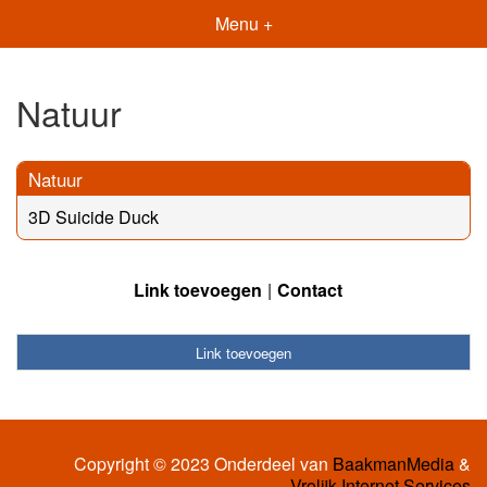
Menu +
Natuur
Natuur
3D Suicide Duck
Link toevoegen
Contact
Link toevoegen
Copyright © 2023 Onderdeel van
BaakmanMedia
&
Vrolijk Internet Services