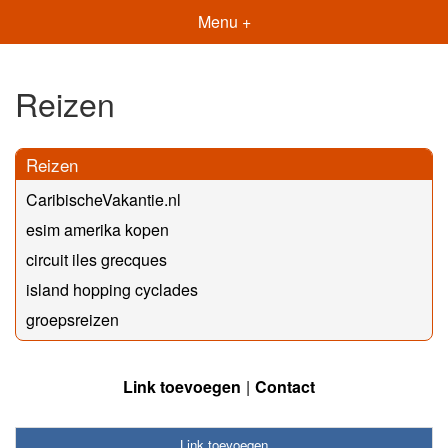
Menu +
Reizen
Reizen
CaribischeVakantie.nl
esim amerika kopen
circuit iles grecques
island hopping cyclades
groepsreizen
Link toevoegen
Contact
Link toevoegen