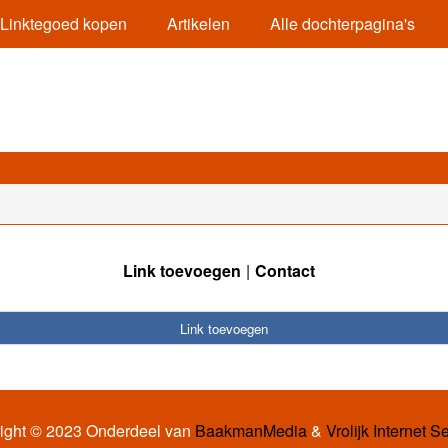
Linktegoed kopen
Artikelen
Alle dochterpagina's
Link toevoegen
Contact
Link toevoegen
ight © 2023 Onderdeel van
BaakmanMedia
&
Vrolijk Internet S